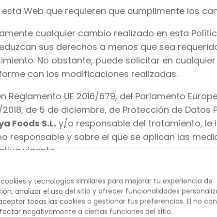
n esta Web que requieren que cumplimente los cam
iamente cualquier cambio realizado en esta Polític
eduzcan sus derechos a menos que sea requerido 
miento. No obstante, puede solicitar en cualquie
forme con los modificaciones realizadas.
n Reglamento UE 2016/679, del Parlamento Europeo
3/2018, de 5 de diciembre, de Protección de Datos 
ya Foods S.L.
y/o responsable del tratamiento, le 
o responsable y sobre el que se aplican las medi
tiva vigente.
 detallamos la información sobre el tratamiento q
ookies y tecnologías similares para mejorar tu experiencia de
ón, analizar el uso del sitio y ofrecer funcionalidades personaliz
ceptar todas las cookies o gestionar tus preferencias. El no con
e del tratamiento de sus datos?
ectar negativamente a ciertas funciones del sitio.