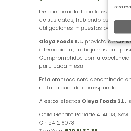
Para má
De conformidad con lo establecido 
de sus datos, habiendo establecid
obligaciones impuestas por el RGP
Oleya Foods S.L.
provista de
CIF B
internacional, trabajamos con pasi
Comprometidos con la excelencia, 
para cada mesa.
Esta empresa será denominada en
unitaria cuando corresponda.
A estos efectos
Oleya Foods S.L.
l
Calle Genaro Parladé 4. 41013, Sevil
CIF B41216078
Telefóno:
670 81 80 89