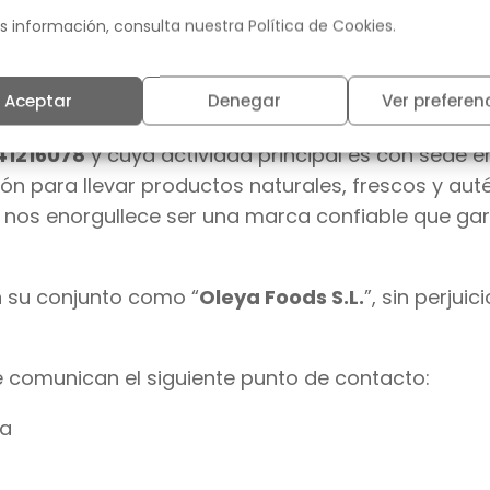
s información, consulta nuestra
Política de Cookies
.
en el art. 26 RGPD las siguientes entidades será
o de mutuo acuerdo sus responsabilidades respec
Aceptar
Denegar
Ver preferen
D.
41216078
y cuya actividad principal es con sede en
ón para llevar productos naturales, frescos y auté
nos enorgullece ser una marca confiable que gara
 su conjunto como “
Oleya Foods S.L.
”, sin perju
e comunican el siguiente punto de contacto:
la