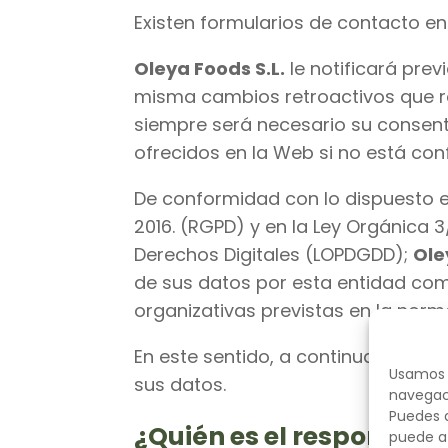
Existen formularios de contacto e
Oleya Foods S.L.
le notificará prev
misma cambios retroactivos que r
siempre será necesario su consenti
ofrecidos en la Web si no está con
De conformidad con lo dispuesto e
2016. (RGPD) y en la Ley Orgánica 
Derechos Digitales (LOPDGDD);
Ole
de sus datos por esta entidad com
organizativas previstas en la norma
En este sentido, a continuación le
Usamos c
sus datos.
navegaci
Puedes a
¿Quién es el responsabl
puede af